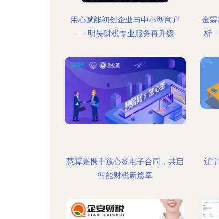
用心赋能初创企业与中小型商户
金霖
——明昊财税专业服务再升级
析
慧算账携手放心签电子合同，共启
辽
智能财税新篇章