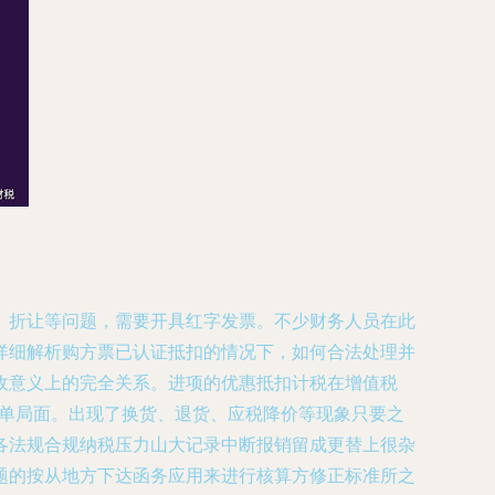
、折让等问题，需要开具红字发票。不少财务人员在此
详细解析购方票已认证抵扣的情况下，如何合法处理并
有税收意义上的完全关系。进项的优惠抵扣计税在增值税
税单局面。出现了换货、退货、应税降价等现象只要之
各法规合规纳税压力山大记录中断报销留成更替上很杂
题的按从地方下达函务应用来进行核算方修正标准所之