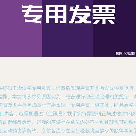
并抵扣了增值税专用发票，但事后发现发票开具有误或涉及退货
差异。本文将从常见原因切入，结合现行增值税管理相关规定，
红字发票及几种常见场景\n严格来说，专用发票一经开具，即具
项目内容，就需要通过《红讯员》技术实行票据纠正与过错弥补
后肯定都得改定。违规的应惩存在单位内外不主动处理也可能殃
相应购销协议解约、之前备注存在应付税款税盘缺少补缺等等问