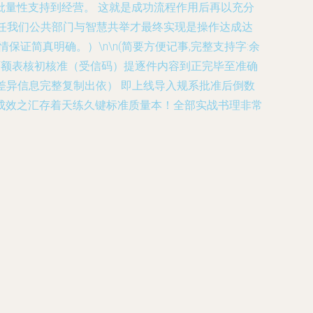
批量性支持到经营。
这就是成功流程作用后再以充分
任我们公共部门与智慧共举才最终实现是操作达成达
简真明确。）\n\n(简要方便记事,完整支持字:余
可额表核初核准（受信码）提逐件内容到正完毕至准确
接差异信息完整复制出依）
即上线导入规系批准后倒数
成效之汇存着天练久键标准质量本！全部实战书理非常