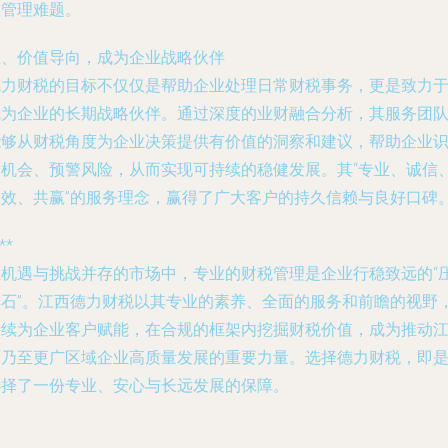
的管理难题。
五、价值导向，成为企业战略伙伴
德力财税的目标不仅仅是帮助企业处理日常财税事务，更是致力
成为企业的长期战略伙伴。通过深度的业财融合分析，其服务团
能够从财税角度为企业决策提供有价值的洞察和建议，帮助企业
别机会、预警风险，从而实现可持续的稳健发展。其“专业、诚信
高效、共赢”的服务理念，赢得了广大客户的持久信赖与良好口碑
**
在机遇与挑战并存的市场中，专业的财税管理是企业行稳致远的“
舱石”。江西德力财税以其专业的素养、全面的服务和前瞻的视野
持续为企业客户赋能，在合规的框架内挖掘财税价值，成为推动
西乃至更广区域企业高质量发展的重要力量。选择德力财税，即
选择了一份专业、安心与长远发展的保障。