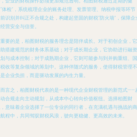
善，企业的财税操作必须更加规范透明。柏图财税通过定期的健
康“体检”，系统梳理企业的账务处理、发票管理、纳税申报等环节
提前识别并纠正不合规之处，构建起坚固的财税“防火墙”，保障企
的经营安全与信誉。
更重要的是，柏图财税的服务理念是陪伴成长。对于初创企业，
帮助搭建规范的财务体系基础；对于成长期企业，它协助进行融
规划与成本控制；对于成熟期企业，它则可能参与到并购重组、
际税收等复杂领域的筹划中。这种伴随式的服务，使得财税管理
再是企业负担，而是驱动发展的内生力量。
总而言之，柏图财税代表的是一种现代企业财税管理的新范式——
被动合规走向主动规划，从成本中心转向价值枢纽。选择柏图财
税，意味着企业选择了一位专业的同行者，在充满机遇与挑战的
业航程中，共同驾驭财税风浪，驶向更稳健、更高效的未来。