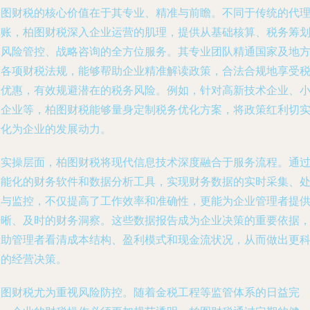
柏图财税的核心价值在于其专业、精准与前瞻。不同于传统的代
记账，柏图财税深入企业运营的肌理，提供从基础核算、税务筹
到风险管控、战略咨询的全方位服务。其专业团队精通国家及地
的各项财税法规，能够帮助企业精准解读政策，合法合规地享受
收优惠，有效规避潜在的税务风险。例如，针对高新技术企业、
微企业等，柏图财税能够量身定制税务优化方案，将政策红利切
转化为企业的发展动力。
在实操层面，柏图财税将现代信息技术深度融合于服务流程。通
智能化的财务软件和数据分析工具，实现财务数据的实时采集、
理与监控，不仅提高了工作效率和准确性，更能为企业管理者提
清晰、及时的财务洞察。这些数据报告成为企业决策的重要依据
帮助管理者看清成本结构、盈利模式和现金流状况，从而做出更
学的经营决策。
柏图财税尤为重视风险防控。随着金税工程等监管体系的日益完