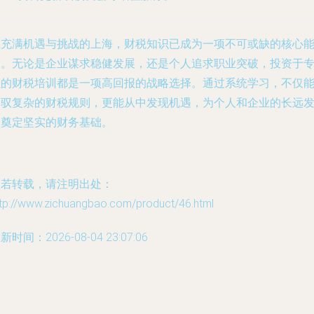
在充满机遇与挑战的上海，财税知识已成为一项不可或缺的核心
力。无论是企业谋求稳健发展，还是个人追求职业突破，投资于
业的财税培训都是一项高回报的战略选择。通过系统学习，不仅
驾驭复杂的财税规则，更能从中发现机遇，为个人和企业的长远
展奠定坚实的财务基础。
如若转载，请注明出处：
ttp://www.zichuangbao.com/product/46.html
新时间：2026-08-04 23:07:06