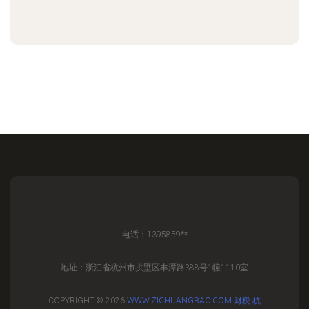
电话：1395859**
地址：浙江省杭州市拱墅区丰潭路388号1幢1110室
COPYRIGHT © 2026
WWW.ZICHUANGBAO.COM
财税
杭